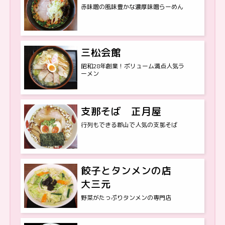
赤味噌の風味豊かな濃厚味噌らーめん
三松会館
昭和28年創業！ボリューム満点人気ラ
ーメン
支那そば 正月屋
行列もできる郡山で人気の支那そば
餃子とタンメンの店
大三元
野菜がたっぷりタンメンの専門店