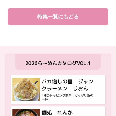
特集一覧にもどる
2026ら〜めんカタログVOL.1
バカ増しの里 ジャン
クラーメン じおん
4種のトッピング無料！ガッツリ系の
一杯
麺処 れんが