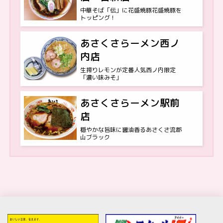
中華そば「伝」に花盛焼豚花盛焼豚を
トッピング！
あさくさらーメン西ノ
内店
生搾りレモンが定番人気西ノ内限定
「濃い味みそ」
あさくさらーメン駅前
店
穏やかな旨味に醤油香るあさくさ流郡
山ブラック