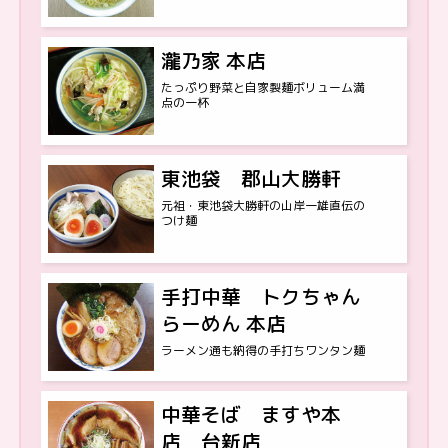
瀧乃家 本店
たっぷり野菜と自家製麺ボリューム満
点の一杯
東池袋 郡山大勝軒
元祖・東池袋大勝軒の山岸一雄直伝の
つけ麺
手打中華 トクちゃん
らーめん 本店
ラーメン通も納得の手打ちワンタン麺
中華そば ますや本
店 台新店