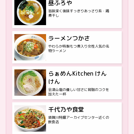
昼ふろや
旨味深く後味すっきりあっさり系・鶏
煮干し
ラーメンつかさ
やわらか特製もつ煮入り女性人気の名
物ラーメン
らぁめんKitchen けん
けん
会津山塩の優しい甘さに背脂のコクを
加えた一杯
千代乃や食堂
須賀川特撮アーカイブセンター近くの
飲食店