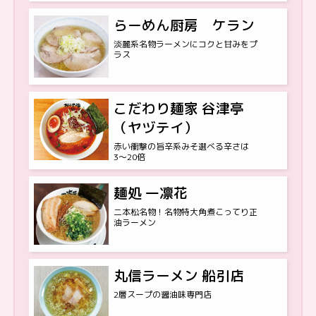
らーめん厨房 ケラン
淡麗系名物ラーメンにコクと甘みをプ
ラス
こだわり麺家 谷津亭
（ヤヅテイ）
赤い衝撃の旨辛系みそ選べる辛さは
3〜20倍
麺処 一凛花
二本松名物！名物特大角煮こってり正
油ラーメン
丸信ラーメン 船引店
2層スープの醤油味専門店